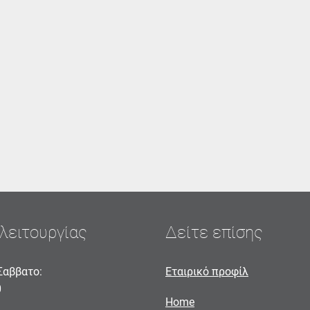
λειτουργίας
Δείτε επίσης
Σαββατο:
Εταιρικό προφίλ
0
Home