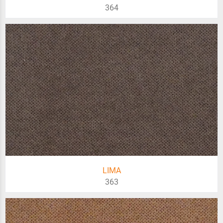
364
LIMA
363