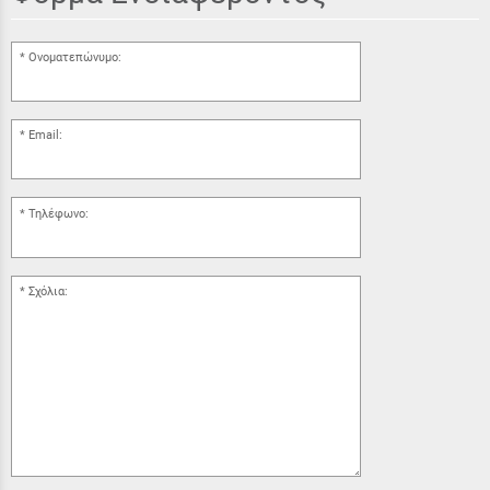
Ονοματεπώνυμο:
Email:
Τηλέφωνο:
Σχόλια: