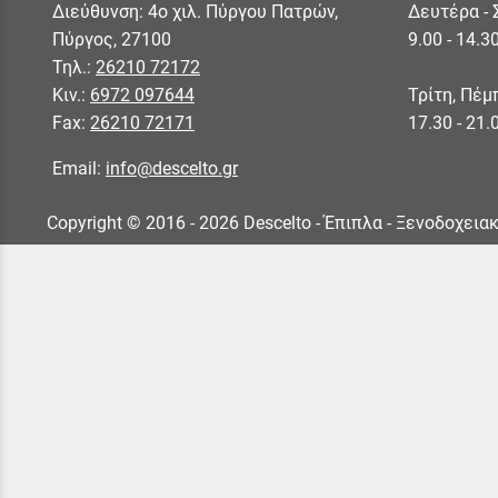
Διεύθυνση: 4ο χιλ. Πύργου Πατρών,
Δευτέρα - 
Πύργος, 27100
9.00 - 14.3
Τηλ.:
26210 72172
Κιν.:
6972 097644
Τρίτη, Πέμ
Fax:
26210 72171
17.30 - 21.
Email:
info@descelto.gr
Copyright © 2016 - 2026 Descelto - Έπιπλα - Ξενοδοχει