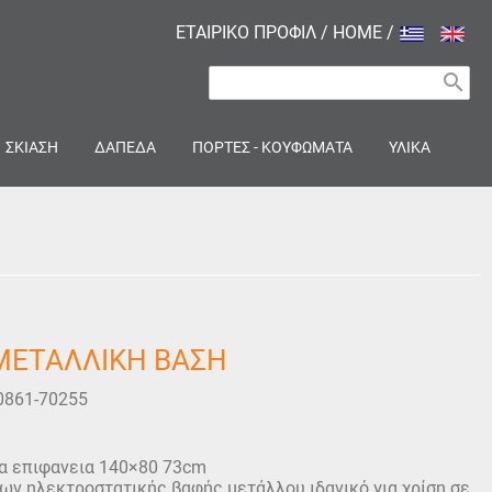
ΕΤΑΙΡΙΚΟ ΠΡΟΦΙΛ
/
HOME
/
search
ΣΚΙΑΣΗ
ΔΑΠΕΔΑ
ΠΟΡΤΕΣ - ΚΟΥΦΩΜΑΤΑ
ΥΛΙΚΑ
ΜΕΤΑΛΛΙΚΗ ΒΑΣΗ
0861-70255
α επιφανεια 140×80 73cm
ων ηλεκτροστατικής βαφής μετάλλου ιδανικό για χρίση σε