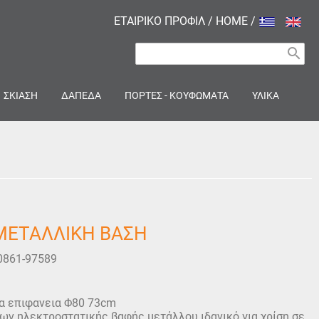
ΕΤΑΙΡΙΚΟ ΠΡΟΦΙΛ
/
HOME
/
search
ΣΚΙΑΣΗ
ΔΑΠΕΔΑ
ΠΟΡΤΕΣ - ΚΟΥΦΩΜΑΤΑ
ΥΛΙΚΑ
ΜΕΤΑΛΛΙΚΗ ΒΑΣΗ
0861-97589
α επιφανεια Φ80 73cm
ων ηλεκτροστατικής βαφής μετάλλου ιδανικό για χρίση σε