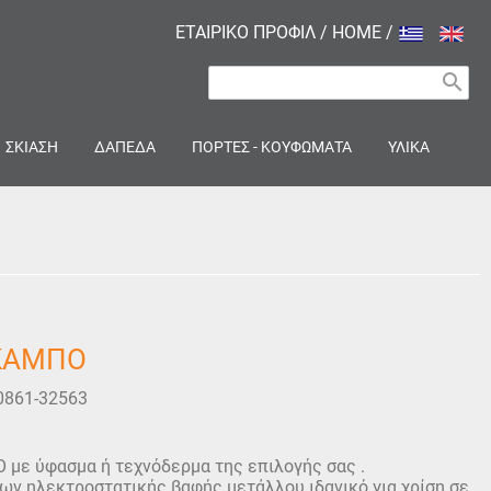
ΕΤΑΙΡΙΚΟ ΠΡΟΦΙΛ
/
HOME
/
search
ΣΚΙΑΣΗ
ΔΑΠΕΔΑ
ΠΟΡΤΕΣ - ΚΟΥΦΩΜΑΤΑ
ΥΛΙΚΑ
ΣΚΑΜΠΟ
0861-32563
με ύφασμα ή τεχνόδερμα της επιλογής σας .
ων ηλεκτροστατικής βαφής μετάλλου ιδανικό για χρίση σε