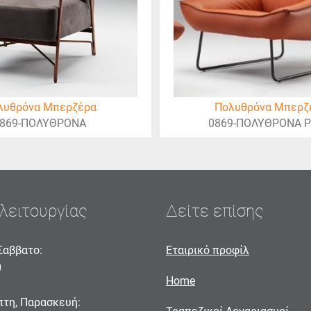
λυθρόνα Μπερζέρα
Πολυθρόνα Μπερζ
869-ΠΟΛΥΘΡΟΝΑ
0869-ΠΟΛΥΘΡΟΝΑ Ρ
λειτουργίας
Δείτε επίσης
Σαββατο:
Εταιρικό προφίλ
0
Home
πτη, Παρασκευή: