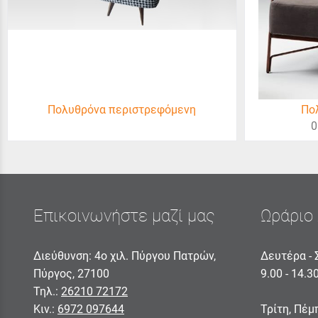
Πολυθρόνα περιστρεφόμενη
Πο
0
Επικοινωνήστε μαζί μας
Ωράριο 
Διεύθυνση: 4ο χιλ. Πύργου Πατρών,
Δευτέρα - 
Πύργος, 27100
9.00 - 14.3
Τηλ.:
26210 72172
Κιν.:
6972 097644
Τρίτη, Πέμ