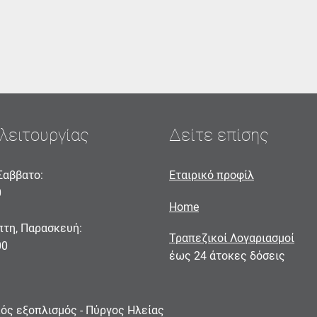
λειτουργίας
Δείτε επίσης
Σαββατο:
Εταιρικό προφίλ
0
Home
πτη, Παρασκευή:
Τραπεζικοί Λογαριασμοί
00
έως 24 άτοκες δόσεις
ακός εξοπλισμός - Πύργος Ηλείας