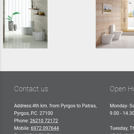
Contact us
Open H
Address:4th km. from Pyrgos to Patras,
Monday- Sa
Pyrgos, P.C. 27100
9.00 - 14.3
Phone:
26210 72172
Mobile:
6972 097644
Tuesday, Th