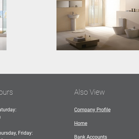
ours
Also View
turday:
Company Profile
0
Home
ursday, Friday:
Bank Accounts