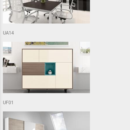
UA14
UF01