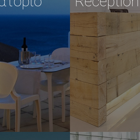
ατόριο
Reception