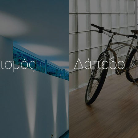
ισμός
Δάπεδο