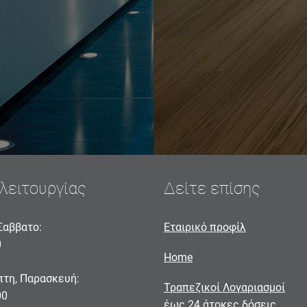
λειτουργίας
Δείτε επίσης
Σαββατο:
Εταιρικό προφίλ
0
Home
πτη, Παρασκευή:
Τραπεζικοί Λογαριασμοί
00
έως 24 άτοκες δόσεις