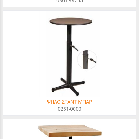
0861-94755
ΨΗΛΟ ΣΤΑΝΤ ΜΠΑΡ
0251-0000