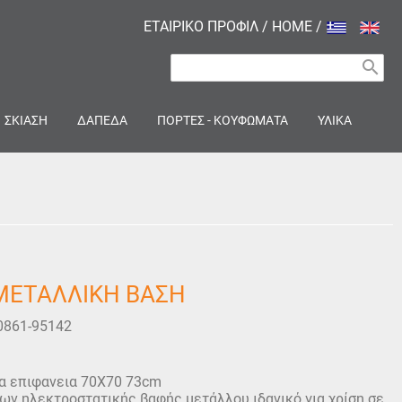
ΕΤΑΙΡΙΚΟ ΠΡΟΦΙΛ
/
HOME
/
search
ΣΚΙΑΣΗ
ΔΑΠΕΔΑ
ΠΟΡΤΕΣ - ΚΟΥΦΩΜΑΤΑ
ΥΛΙΚΑ
ΜΕΤΑΛΛΙΚΗ ΒΑΣΗ
0861-95142
α επιφανεια 70Χ70 73cm
ων ηλεκτροστατικής βαφής μετάλλου ιδανικό για χρίση σε