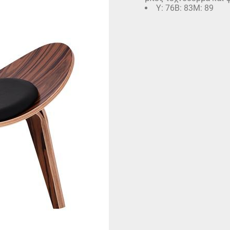
Υ: 76Β: 83Μ: 89