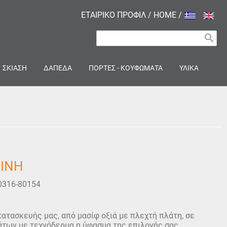
ΕΤΑΙΡΙΚΟ ΠΡΟΦΙΛ
/
HOME
/
search
ΣΚΙΑΣΗ
ΔΑΠΕΔΑ
ΠΟΡΤΕΣ - ΚΟΥΦΩΜΑΤΑ
ΥΛΙΚΑ
ΛΙΝΗ
0316-80154
ατασκευής μας, από μασίφ οξιά με πλεχτή πλάτη, σε
άτων με τεχνόδερμα η ύφασμα της επιλογής σας.