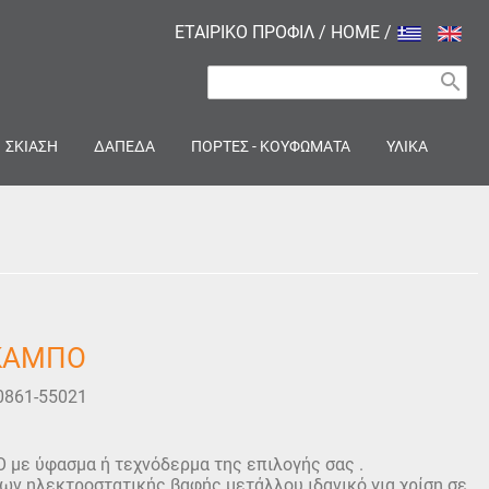
ΕΤΑΙΡΙΚΟ ΠΡΟΦΙΛ
/
HOME
/
search
ΣΚΙΑΣΗ
ΔΑΠΕΔΑ
ΠΟΡΤΕΣ - ΚΟΥΦΩΜΑΤΑ
ΥΛΙΚΑ
ΣΚΑΜΠΟ
0861-55021
με ύφασμα ή τεχνόδερμα της επιλογής σας .
ων ηλεκτροστατικής βαφής μετάλλου ιδανικό για χρίση σε