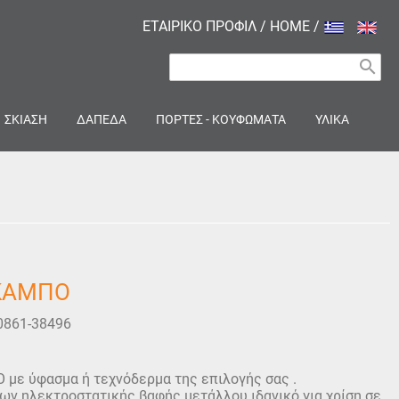
ΕΤΑΙΡΙΚΟ ΠΡΟΦΙΛ
/
HOME
/
search
ΣΚΙΑΣΗ
ΔΑΠΕΔΑ
ΠΟΡΤΕΣ - ΚΟΥΦΩΜΑΤΑ
ΥΛΙΚΑ
ΣΚΑΜΠΟ
0861-38496
με ύφασμα ή τεχνόδερμα της επιλογής σας .
ων ηλεκτροστατικής βαφής μετάλλου ιδανικό για χρίση σε