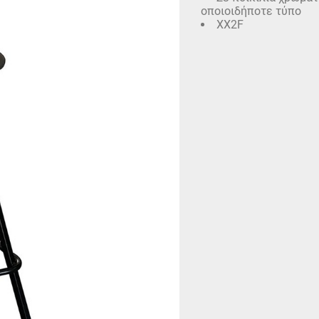
οποιοιδήποτε τύπο
XX2F