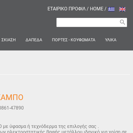
ΕΤΑΙΡΙΚΟ ΠΡΟΦΙΛ
/
HOME
/
search
ΣΚΙΑΣΗ
ΔΑΠΕΔΑ
ΠΟΡΤΕΣ - ΚΟΥΦΩΜΑΤΑ
ΥΛΙΚΑ
ΣΚΑΜΠΟ
0861-47890
με ύφασμα ή τεχνόδερμα της επιλογής σας .
ων ηλεκτροστατικής βαφής μετάλλου ιδανικό για χρίση σε