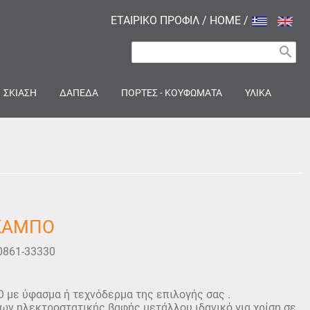
ΕΤΑΙΡΙΚΟ ΠΡΟΦΙΛ
/
HOME
/
search
ΣΚΙΑΣΗ
ΔΑΠΕΔΑ
ΠΟΡΤΕΣ - ΚΟΥΦΩΜΑΤΑ
ΥΛΙΚΑ
ΣΚΑΜΠΟ
0861-33330
με ύφασμα ή τεχνόδερμα της επιλογής σας .
ων ηλεκτροστατικής βαφής μετάλλου ιδανικό για χρίση σε