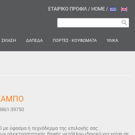
ΕΤΑΙΡΙΚΟ ΠΡΟΦΙΛ
/
HOME
/
search
ΣΚΙΑΣΗ
ΔΑΠΕΔΑ
ΠΟΡΤΕΣ - ΚΟΥΦΩΜΑΤΑ
ΥΛΙΚΑ
ΣΚΑΜΠΟ
0861-39750
με ύφασμα ή τεχνόδερμα της επιλογής σας .
ων ηλεκτροστατικής βαφής μετάλλου ιδανικό για χρίση σε