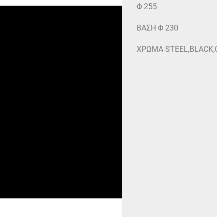
Φ 255
ΒΑΣΗ Φ 230
ΧΡΩΜΑ STEEL,BLACK