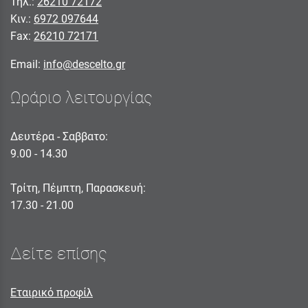
Τηλ.:
26210 72172
Κιν.:
6972 097644
Fax:
26210 72171
Email:
info@descelto.gr
Ωράριο λειτουργίας
Δευτέρα - Σαββατο:
9.00 - 14.30
Τρίτη, Πέμπτη, Παρασκευή:
17.30 - 21.00
Δείτε επίσης
Εταιρικό προφίλ