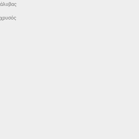
χάλυβας
 χρυσός