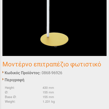
Μοντέρνο επιτραπέζιο φωτιστικό
Κωδικός Προϊόντος:
0868-96926
Περιγραφή
Height:
430 mm
Ø:
155 mm
Base Ø:
155 mm
Weight:
1.231
kg