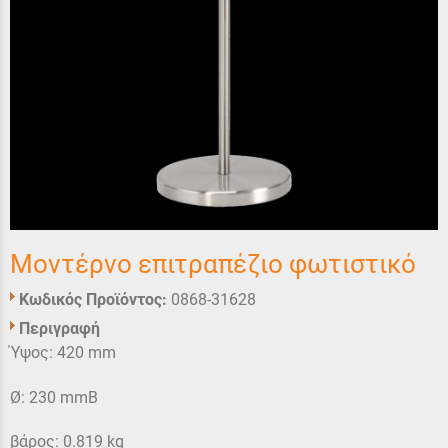
Μοντέρνο επιτραπέζιο φωτιστικό
Κωδικός Προϊόντος:
0868-31628
Περιγραφή
Ύψος: 420 mm
Ø: 230 mmΒ
βάρος: 0.819 kg