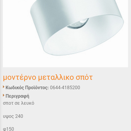
μοντέρνο μεταλλικο σπότ
Κωδικός Προϊόντος:
0644-4185200
Περιγραφή
σποτ σε λευκό
υψος 240
φ150