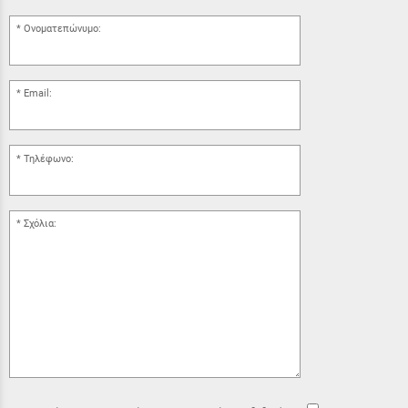
Ονοματεπώνυμο:
Email:
Τηλέφωνο:
Σχόλια: