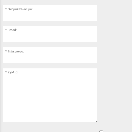
Ονοματεπώνυμο:
Email:
Τηλέφωνο:
Σχόλια: