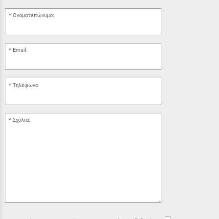
Ονοματεπώνυμο:
Email:
Τηλέφωνο:
Σχόλια: