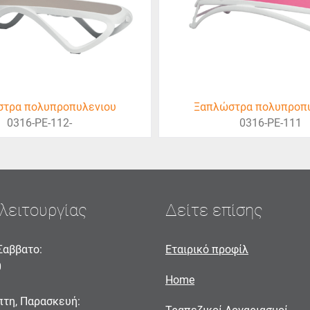
τρα πολυπροπυλενιου
Ξαπλώστρα πολυπροπ
0316-PE-112-
0316-PE-111
λειτουργίας
Δείτε επίσης
Σαββατο:
Εταιρικό προφίλ
0
Home
πτη, Παρασκευή: