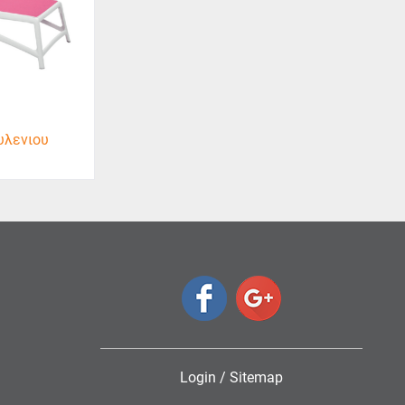
υλενιου
Login
/
Sitemap