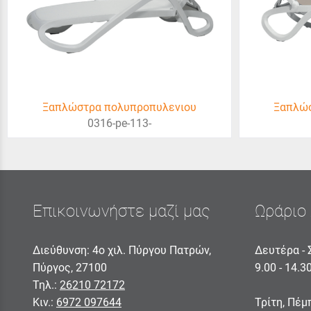
Ξαπλώστρα πολυπροπυλενιου
Ξαπλώσ
0316-pe-113-
Επικοινωνήστε μαζί μας
Ωράριο 
Διεύθυνση: 4ο χιλ. Πύργου Πατρών,
Δευτέρα - 
Πύργος, 27100
9.00 - 14.3
Τηλ.:
26210 72172
Κιν.:
6972 097644
Τρίτη, Πέμ