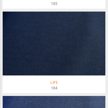
185
LIFE
184