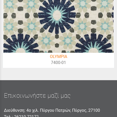
OLYMPIA
7400-01
Επικοινωνήστε μαζί μας
Διεύθυνση: 4ο χιλ. Πύργου Πατρών, Πύργος, 27100
Τηλ.:
26210 72172