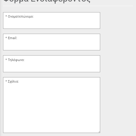
Ονοματεπώνυμο:
Email:
Τηλέφωνο:
Σχόλια: