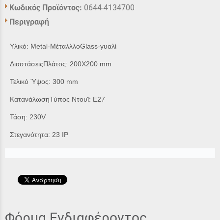
Κωδικός Προϊόντος:
0644-4134700
Περιγραφή
Υλικό: Metal-ΜέταλλλοGlass-γυαλί
ΔιαστάσειςΠλάτος: 200Χ200 mm
Τελικό Ύψος: 300 mm
ΚατανάλωσηΤύπος Ντουϊ: E27
Τάση: 230V
Στεγανότητα: 23 IP
Φόρμα Ενδιαφέροντος