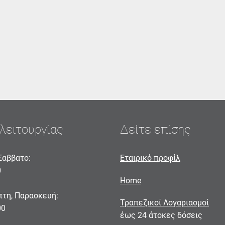
λειτουργίας
Δείτε επίσης
Σαββατο:
Εταιρικό προφίλ
0
Home
πτη, Παρασκευή:
Τραπεζικοί Λογαριασμοί
00
έως 24 άτοκες δόσεις