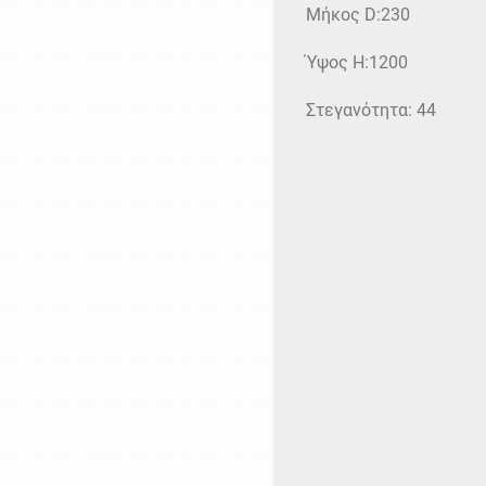
Μήκος D:230
Ύψος H:1200
Στεγανότητα: 44