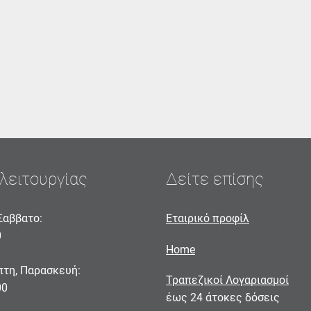
λειτουργίας
Δείτε επίσης
Σαββατο:
Εταιρικό προφίλ
0
Home
πτη, Παρασκευή:
Τραπεζικοί Λογαριασμοί
00
έως 24 άτοκες δόσεις