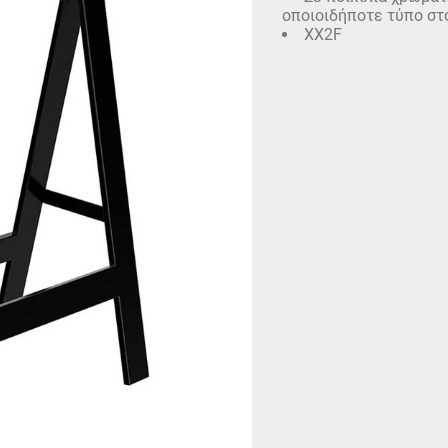
οποιοιδήποτε τύπο στ
XX2F