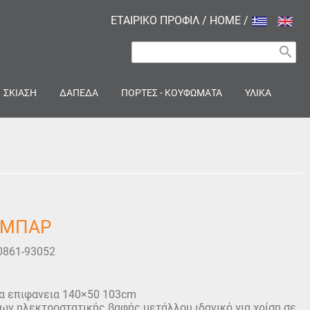
ΕΤΑΙΡΙΚΟ ΠΡΟΦΙΛ
/
HOME
/
search
ΣΚΙΑΣΗ
ΔΑΠΕΔΑ
ΠΟΡΤΕΣ - ΚΟΥΦΩΜΑΤΑ
ΥΛΙΚΑ
 ΜΠΑΡ
0861-93052
α επιφανεια 140×50 103cm
ων ηλεκτροστατικής βαφής μετάλλου ιδανικό για χρίση σε