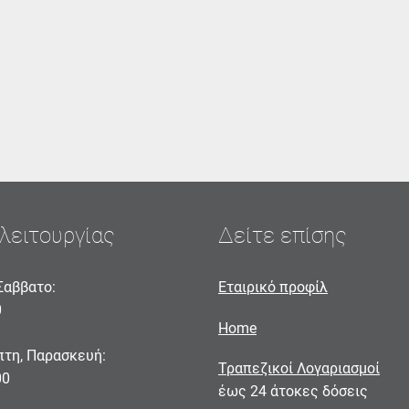
λειτουργίας
Δείτε επίσης
Σαββατο:
Εταιρικό προφίλ
0
Home
πτη, Παρασκευή:
Τραπεζικοί Λογαριασμοί
00
έως 24 άτοκες δόσεις