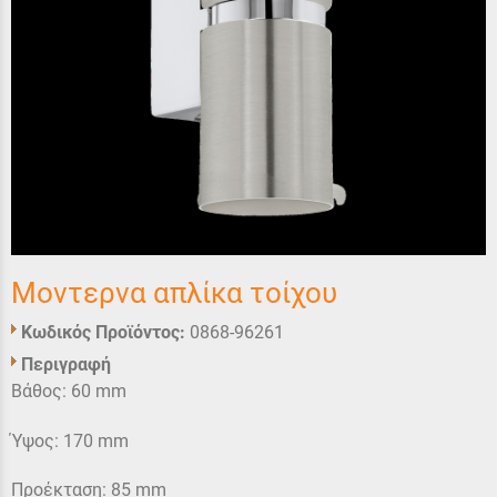
Μοντερνα απλίκα τοίχου
Κωδικός Προϊόντος:
0868-96261
Περιγραφή
Βάθος: 60 mm
Ύψος: 170 mm
Προέκταση: 85 mm