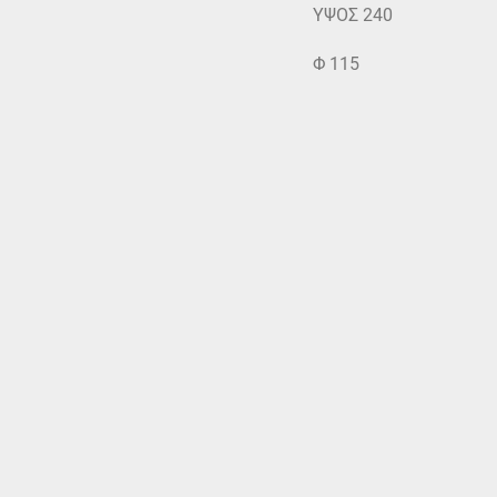
ΥΨΟΣ 240
Φ 115