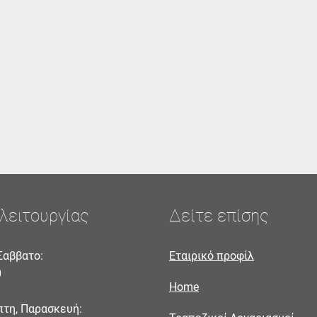
λειτουργίας
Δείτε επίσης
Σαββατο:
Εταιρικό προφίλ
0
Home
πτη, Παρασκευή: