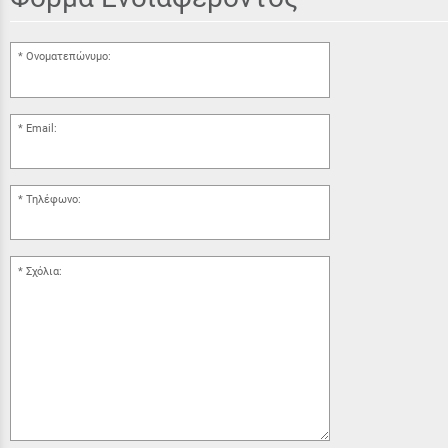
Ονοματεπώνυμο:
Email:
Τηλέφωνο:
Σχόλια: